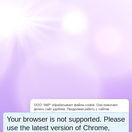
ООО "АКР" обрабатывает файлы cookie. Они помогают
делать сайт удобнее. Продолжая работу с сайтом
https://schooligropraktika.com, вы соглашаетесь с
Your browser is not supported. Please
обработкой файлов cookie. Вы можете запретить обработку
некоторых типов cookie в настройках браузера либо на
use the latest version of Chrome,
странице «Уведомление об использовании файлов cookie».