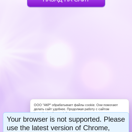
ООО "АКР" обрабатывает файлы cookie. Они помогают
делать сайт удобнее. Продолжая работу с сайтом
https://schooligropraktika.com, вы соглашаетесь с
Your browser is not supported. Please
обработкой файлов cookie. Вы можете запретить обработку
некоторых типов cookie в настройках браузера либо на
use the latest version of Chrome,
странице «Уведомление об использовании файлов cookie».