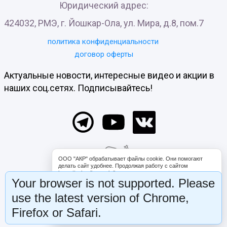
Юридический адрес:
424032, РМЭ, г. Йошкар-Ола, ул. Мира, д.8, пом.7
политика конфиденциальности
договор оферты
Актуальные новости, интересные видео и акции в
наших соц.сетях. Подписывайтесь!
ООО "АКР" обрабатывает файлы cookie. Они помогают
делать сайт удобнее. Продолжая работу с сайтом
https://schooligropraktika.com, вы соглашаетесь с
Your browser is not supported. Please
обработкой файлов cookie. Вы можете запретить обработку
некоторых типов cookie в настройках браузера либо на
use the latest version of Chrome,
странице «Уведомление об использовании файлов cookie».
Firefox or Safari.
Согласен
Настрою cookies сам