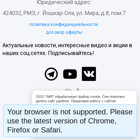
Юридический адрес:
424032, РМЭ, г. Йошкар-Ола, ул. Мира, д.8, пом.7
политика конфиденциальности
договор оферты
Актуальные новости, интересные видео и акции в
наших соц.сетях. Подписывайтесь!
ООО "АКР" обрабатывает файлы cookie. Они помогают
делать сайт удобнее. Продолжая работу с сайтом
https://schooligropraktika.com, вы соглашаетесь с
Your browser is not supported. Please
обработкой файлов cookie. Вы можете запретить обработку
некоторых типов cookie в настройках браузера либо на
use the latest version of Chrome,
странице «Уведомление об использовании файлов cookie».
Firefox or Safari.
Согласен
Настрою cookies сам