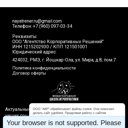
nayatrener.ru@gmail.com
Телефон: +7 (960) 097-03-34
Реквизиты:
ООО "Агентство Корпоративных Решений"
ИНН 1215202930 / КПП 121501001
Юридический адрес:
424032, РМЭ, г. Йошкар-Ола, ул. Мира, д.8, пом.7
Политика конфиденциальности
Договор оферты
Актуальные новости, интересные видео и акции в
ООО "АКР" обрабатывает файлы cookie. Они помогают
делать сайт удобнее. Продолжая работу с сайтом
наших соц.сетях. Подписывайтесь!
https://schooligropraktika.com, вы соглашаетесь с
Your browser is not supported. Please
обработкой файлов cookie. Вы можете запретить обработку
некоторых типов cookie в настройках браузера либо на