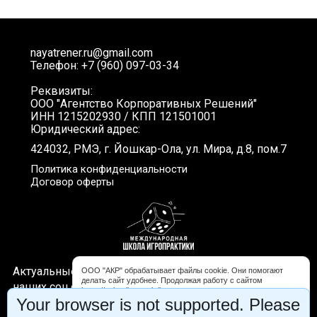
nayatrener.ru@gmail.com
Телефон: +7 (960) 097-03-34
Реквизиты:
ООО "Агентство Корпоративных Решений"
ИНН 1215202930 / КПП 121501001
Юридический адрес:
424032, РМЭ, г. Йошкар-Ола, ул. Мира, д.8, пом.7
Политика конфиденциальности
Договор оферты
Актуальные новости, интересные видео и акции в
ООО "АКР" обрабатывает файлы cookie. Они помогают
делать сайт удобнее. Продолжая работу с сайтом
наших соц.сетях. Подписывайтесь!
https://schooligropraktika.com, вы соглашаетесь с
Your browser is not supported. Please
обработкой файлов cookie. Вы можете запретить обработку
некоторых типов cookie в настройках браузера либо на