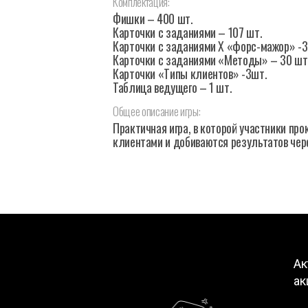
Комплектация:
Фишки – 400 шт.
Карточки с заданиями – 107 шт.
Карточки с заданиями Х «форс-мажор» -3
Карточки с заданиями «Методы» – 30 шт
Карточки «Типы клиентов» -3шт.
Таблица ведущего – 1 шт.
Общее
описание
игры:
Практичная игра, в которой участники пр
клиентами и добиваются результатов чер
Ак
ак