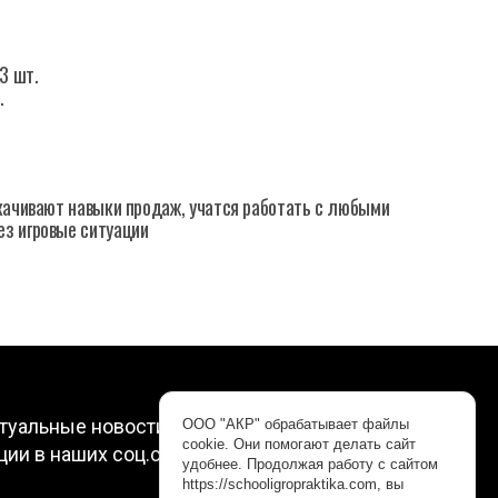
3 шт.
.
окачивают навыки продаж, учатся работать с любыми
ез игровые ситуации
туальные новости, интересные видео и
ООО "АКР" обрабатывает файлы
cookie. Они помогают делать сайт
ции в наших соц.сетях. Подписывайтесь!
удобнее. Продолжая работу с сайтом
https://schooligropraktika.com, вы