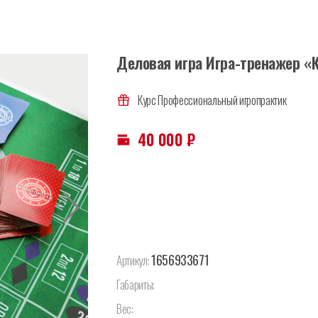
Деловая игра Игра-тренажер «
Курс Профессиональный игропрактик
40 000
₽
1656933671
Артикул:
Габариты:
Вес: