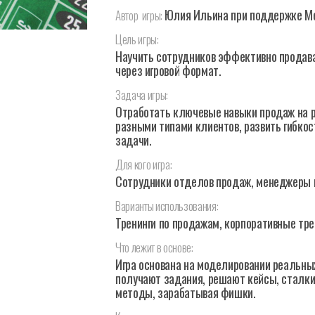
Юлия Ильина при поддержке М
Автор
игры:
Цель
игры:
Научить сотрудников эффективно продав
через игровой формат.
Задача
игры:
Отработать ключевые навыки продаж на р
разными типами клиентов, развить гибко
задачи.
Для
кого
игра:
Сотрудники отделов продаж, менеджеры 
Варианты
использования:
Тренинги по продажам, корпоративные тре
Что
лежит
в
основе:
Игра основана на моделировании реальных
получают задания, решают кейсы, сталк
методы, зарабатывая фишки.