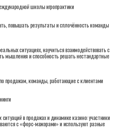
еждународной школы игропрактики
ать, повышать результаты и сплочённость команды
еальных ситуациях, научиться взаимодействовать с
сть мышления и способность решать нестандартные
по продажам, команды, работающие с клиентами
нинги
 ситуаций в продажах и динамике казино: участники
иваются с «форс-мажорами» и используют разные