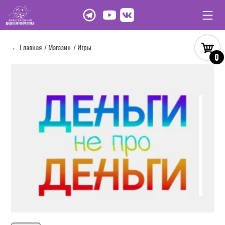
← Главная
/ Магазин
/ Игры
0