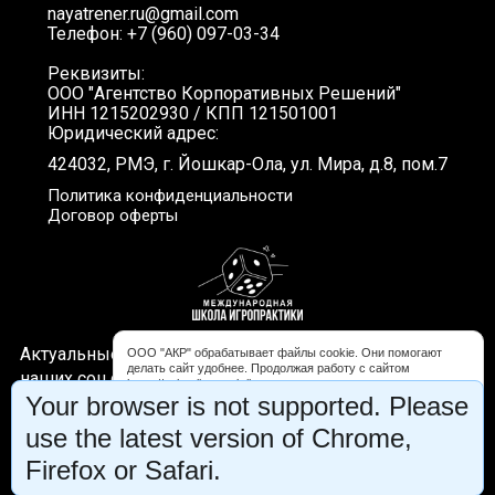
nayatrener.ru@gmail.com
Телефон: +7 (960) 097-03-34
Реквизиты:
ООО "Агентство Корпоративных Решений"
ИНН 1215202930 / КПП 121501001
Юридический адрес:
424032, РМЭ, г. Йошкар-Ола, ул. Мира, д.8, пом.7
Политика конфиденциальности
Договор оферты
Актуальные новости, интересные видео и акции в
ООО "АКР" обрабатывает файлы cookie. Они помогают
делать сайт удобнее. Продолжая работу с сайтом
наших соц.сетях. Подписывайтесь!
https://schooligropraktika.com, вы соглашаетесь с
Your browser is not supported. Please
обработкой файлов cookie. Вы можете запретить обработку
некоторых типов cookie в настройках браузера либо на
use the latest version of Chrome,
странице «Уведомление об использовании файлов cookie».
Firefox or Safari.
Согласен
Настрою cookies сам