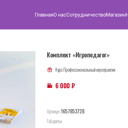
Главная
О нас
Сотрудничество
Магазин
Комплект «Игропедагог»
Курс Профессиональный игропрактик
6 000
₽
1657853728
Артикул:
Габариты: