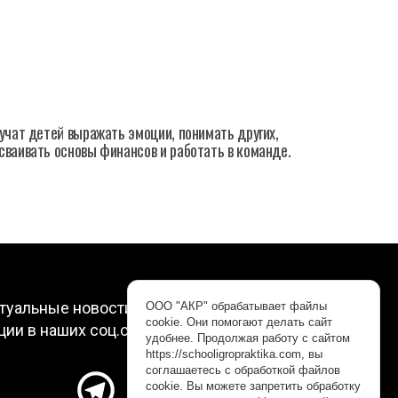
 учат детей выражать эмоции, понимать других,
сваивать основы финансов и работать в команде.
туальные новости, интересные видео и
ООО "АКР" обрабатывает файлы
cookie. Они помогают делать сайт
ции в наших соц.сетях. Подписывайтесь!
удобнее. Продолжая работу с сайтом
https://schooligropraktika.com, вы
соглашаетесь с обработкой файлов
cookie. Вы можете запретить обработку