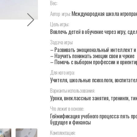
Вес:
Международная школа игропра
Автор
игры:
Цель
игры:
Вовлечь детей в обучение через игру, сд
Задача
игры:
– Развивать эмоциональный интеллект и
– Научить понимать эмоции свои и чужие
– Помочь с выбором профессии и ориенти
Для
кого
игра:
Учителя, школьные психологи, воспитатели,
Варианты
использования:
Уроки, внеклассные занятия, тренинги, т
Что
лежит
в
основе:
Геймификация учебного процесса: пять пр
будущее и финансы
Комплектация: