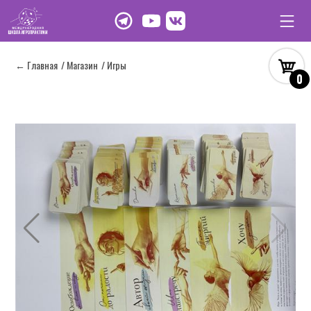
← Главная
/ Магазин
/ Игры
0