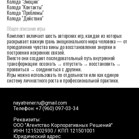
Колода "Эмоции"
Колода "Контакты"
Колода "Проблемы"
Колода "Действия"
Общее
описание
игры:
Комплект включает шесть авторских игр, каждая из которых
раскрывает важную грань эмоционального мира человека — от
преодоления чувства вины до восстановления энергии и
построения искренних связей.
Вместе они создают последовательный путь внутренней
трансформации: осознать → отпустить → восстановить →
проявиться → соединиться с другими.
Игры можно использовать по отдельности или как единую
систему личностного роста и профессиональной практики.
nayatrener.ru@gmail.com
Телефон: +7 (960) 097-03-34
Реквизиты:
ООО "Агентство Корпоративных Решений"
ИНН 1215202930 / КПП 121501001
Юридический адрес: