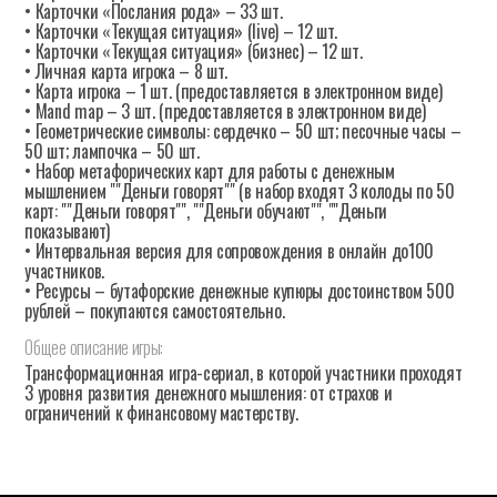
• Карточки «Послания рода» – 33 шт.
• Карточки «Текущая ситуация» (live) – 12 шт.
• Карточки «Текущая ситуация» (бизнес) – 12 шт.
• Личная карта игрока – 8 шт.
• Карта игрока – 1 шт. (предоставляется в электронном виде)
• Mand map – 3 шт. (предоставляется в электронном виде)
• Геометрические символы: сердечко – 50 шт; песочные часы –
50 шт; лампочка – 50 шт.
• Набор метафорических карт для работы с денежным
мышлением ""Деньги говорят"" (в набор входят 3 колоды по 50
карт: ""Деньги говорят"", ""Деньги обучают"", ""Деньги
показывают)
• Интервальная версия для сопровождения в онлайн до100
участников.
• Ресурсы – бутафорские денежные купюры достоинством 500
рублей – покупаются самостоятельно.
Общее
описание
игры:
Трансформационная игра-сериал, в которой участники проходят
3 уровня развития денежного мышления: от страхов и
ограничений к финансовому мастерству.