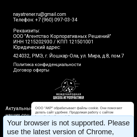
nayatrener.ru@gmail.com
Телефон: +7 (960) 097-03-34
Реквизиты:
ООО "Агентство Корпоративных Решений"
ИНН 1215202930 / КПП 121501001
Юридический адрес:
424032, РМЭ, г. Йошкар-Ола, ул. Мира, д.8, пом.7
Политика конфиденциальности
Договор оферты
Актуальные новости, интересные видео и акции в
ООО "АКР" обрабатывает файлы cookie. Они помогают
делать сайт удобнее. Продолжая работу с сайтом
наших соц.сетях. Подписывайтесь!
https://schooligropraktika.com, вы соглашаетесь с
Your browser is not supported. Please
обработкой файлов cookie. Вы можете запретить обработку
некоторых типов cookie в настройках браузера либо на
use the latest version of Chrome,
странице «Уведомление об использовании файлов cookie».