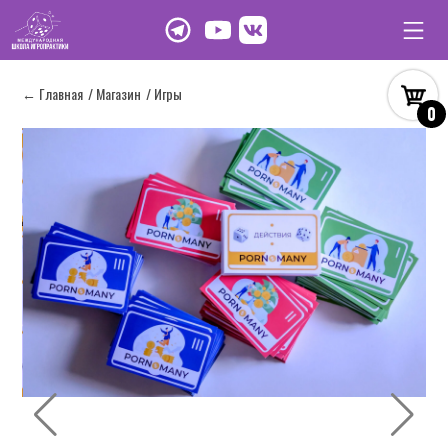
← Главная
/ Магазин
/ Игры
0