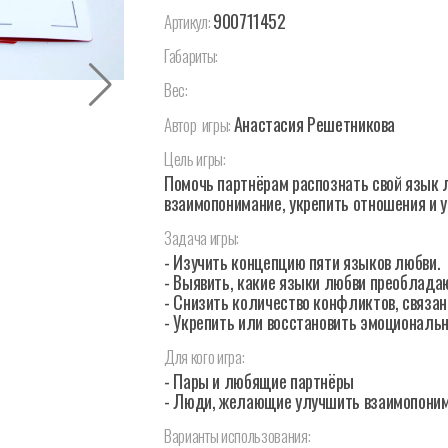
900711452
Артикул:
Габариты:
Вес:
Анастасия Решетникова
Автор
игры:
Цель
игры:
Помочь партнёрам распознать свой язык 
взаимопонимание, укрепить отношения и 
Задача
игры:
- Изучить концепцию пяти языков любви.
- Выявить, какие языки любви преобладаю
- Снизить количество конфликтов, связан
- Укрепить или восстановить эмоциональ
Для
кого
игра:
- Пары и любящие партнёры
- Люди, желающие улучшить взаимопоним
Варианты
использования: