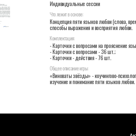
Индивидуальные сессии
Что
лежит
в
основе:
Концепция пяти языков любви (слова, вре
способы выражения и восприятия любви.
Комплектация:
- Карточки с вопросами на прояснение язы
- Карточки с вопросами - 36 шт.;
- Карточки - действия - 76 шт.
Общее
описание
игры:
«Виноваты звёзды» - коучингово-психолог
изучение и понимание пяти языков любви.
Ак