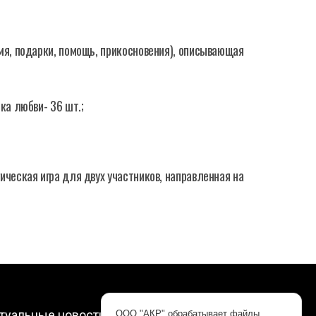
мя, подарки, помощь, прикосновения), описывающая
ка любви- 36 шт.;
ическая игра для двух участников, направленная на
туальные новости, интересные видео и
ООО "АКР" обрабатывает файлы