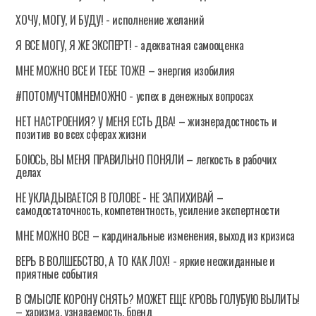
ХОЧУ, МОГУ, И БУДУ! - исполнение желаний
Я ВСЕ МОГУ, Я ЖЕ ЭКСПЕРТ! - адекватная самооценка
МНЕ МОЖНО ВСЕ И ТЕБЕ ТОЖЕ! – энергия изобилия
#ПОТОМУЧТОМНЕМОЖНО - успех в денежных вопросах
НЕТ НАСТРОЕНИЯ? У МЕНЯ ЕСТЬ ДВА! – жизнерадостность и
позитив во всех сферах жизни
БОЮСЬ, ВЫ МЕНЯ ПРАВИЛЬНО ПОНЯЛИ – легкость в рабочих
делах
НЕ УКЛАДЫВАЕТСЯ В ГОЛОВЕ - НЕ ЗАПИХИВАЙ –
самодостаточность, компетентность, усиление экспертности
МНЕ МОЖНО ВСЕ! – кардинальные изменения, выход из кризиса
ВЕРЬ В ВОЛШЕБСТВО, А ТО КАК ЛОХ! - яркие неожиданные и
приятные события
В СМЫСЛЕ КОРОНУ СНЯТЬ? МОЖЕТ ЕЩЕ КРОВЬ ГОЛУБУЮ ВЫЛИТЬ!
– харизма, узнаваемость, бренд