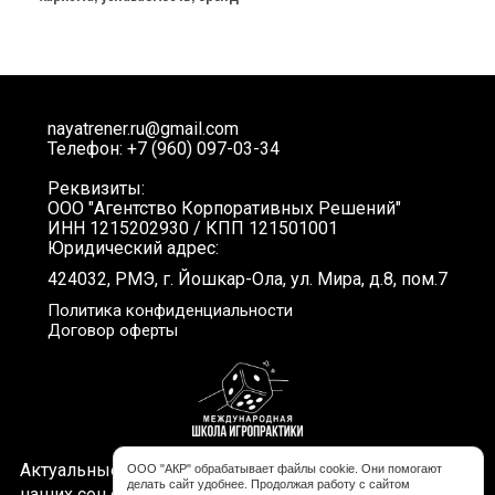
nayatrener.ru@gmail.com
Телефон: +7 (960) 097-03-34
Реквизиты:
ООО "Агентство Корпоративных Решений"
ИНН 1215202930 / КПП 121501001
Юридический адрес:
424032, РМЭ, г. Йошкар-Ола, ул. Мира, д.8, пом.7
Политика конфиденциальности
Договор оферты
Актуальные новости, интересные видео и акции в
ООО "АКР" обрабатывает файлы cookie. Они помогают
делать сайт удобнее. Продолжая работу с сайтом
наших соц.сетях. Подписывайтесь!