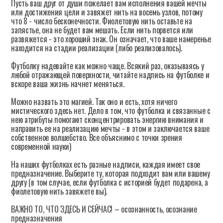
Пусть ваш друг от души пожелает вам исполнения вашей мечты
или достижения цели и завяжет нить на восемь узлов, потому
что 8 - число бесконечности. Фиолетовую нить оставьте на
запястье, она не будет вам мешать. Если нить порвется или
развяжется - это хороший знак. Он означает, что ваше намеренье
находится на стадии реализации (либо реализовалось).
Футболку надевайте как можно чаще. Всякий раз, оказываясь у
любой отражающей поверхности, читайте надпись на футболке и
вскоре ваша жизнь начнет меняться.
Можно назвать это магией. Так оно и есть, хотя ничего
мистического здесь нет. Дело в том, что футболка и связанные с
нею атрибуты помогают сконцентрировать энергию внимания и
направить ее на реализацию мечты - в этом и заключается ваше
собственное волшебство. Все объяснимо с точки зрения
современной науки)
На наших футболках есть разные надписи, каждая имеет свое
предназначение. Выберите ту, которая подходит вам или вашему
другу (в том случае, если футболка с историей будет подарена, а
фиолетовую нить завяжете вы).
ВАЖНО ТО, ЧТО ЗДЕСЬ И СЕЙЧАС! – осознанность, осознание
предназначения