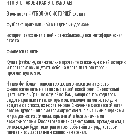
ЧТО ЭТО ТАКОЕ И КАК ЭТО РАБОТАЕТ
В комплект ФУТБОЛКА С ИСТОРИЕЙ входит:
футболка оригинальной с надписью-девизом,
история, связанная с ней - самосбывающаяся метафорическая
сказка,
фиолетовая нить.
Купив футболку, внимательно прочтите связанную с ней историю
и постарайтесь ощутить себя на месте главного героя -
прочувствуйте это.
Надев футболку, попросите хорошего человека завязать
фиолетовую нить на запястье вашей левой руки. Фиолетовый
цвет нити выбран не случайно. Вам, наверное, приходилось
видеть красные нити, которые завязывают на запястье для
защиты от сглаза, их носят многие. Значение фиолетовой нити
совсем другое - она символизирует связь с высшими энергиями
мироздания: изобилием, гармонией и безграничными
возможностями. Фиолетовая нить станет вашим проводником, с
ее помощью будет выстраиваться событийный ряд, который
привет к осуществлению вашего намеренья.