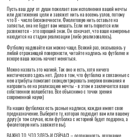
Пусть ваш друг от души пожелает вам исполнения вашей мечты
или достижения цели и завяжет нить на восемь узлов, потому
что 8 - число бесконечности. Фиолетовую нить оставьте на
запястье, она не будет вам мешать. Если нить порвется или
развяжется - это хороший знак. Он означает, что ваше намеренье
находится на стадии реализации (либо реализовалось).
Футболку надевайте как можно чаще. Всякий раз, оказываясь у
любой отражающей поверхности, читайте надпись на футболке и
вскоре ваша жизнь начнет меняться.
Можно назвать это магией. Так оно и есть, хотя ничего
мистического здесь нет. Дело в том, что футболка и связанные с
нею атрибуты помогают сконцентрировать энергию внимания и
направить ее на реализацию мечты - в этом и заключается ваше
собственное волшебство. Все объяснимо с точки зрения
современной науки)
На наших футболках есть разные надписи, каждая имеет свое
предназначение. Выберите ту, которая подходит вам или вашему
другу (в том случае, если футболка с историей будет подарена, а
фиолетовую нить завяжете вы).
ВАЖНО ТО, ЧТО ЗДЕСЬ И СЕЙЧАС! – осознанность, осознание