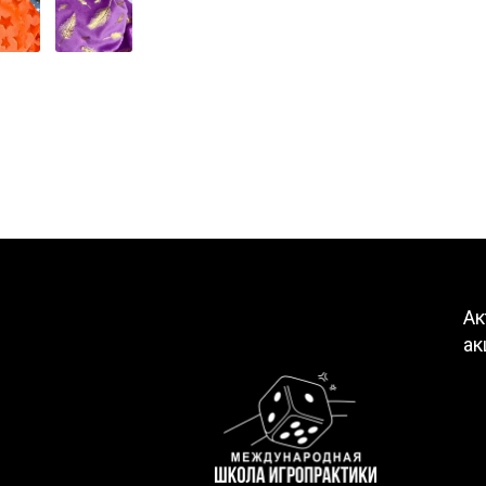
Ак
ак