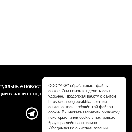
туальные новости, интересные видео и
ООО "АКР" обрабатывает файлы
cookie. Они помогают делать сайт
ции в наших соц.сетях. Подписывайтесь!
удобнее. Продолжая работу с сайтом
https://schooligropraktika.com, вы
соглашаетесь с обработкой файлов
cookie. Вы можете запретить обработку
некоторых типов cookie в настройках
браузера либо на странице
«Уведомление об использовании