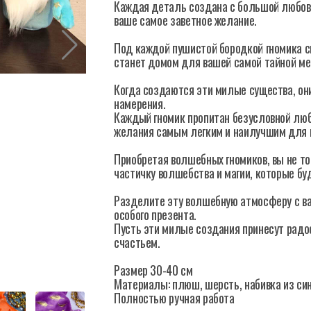
Каждая деталь создана с большой любовь
ваше самое заветное желание.
Под каждой пушистой бородкой гномика 
станет домом для вашей самой тайной ме
Когда создаются эти милые существа, он
намерения.
Каждый гномик пропитан безусловной люб
желания самым легким и наилучшим для 
Приобретая волшебных гномиков, вы не то
частичку волшебства и магии, которые бу
Разделите эту волшебную атмосферу с ва
особого презента.
Пусть эти милые создания принесут радос
счастьем.
Размер 30-40 см
Материалы: плюш, шерсть, набивка из си
Полностью ручная работа