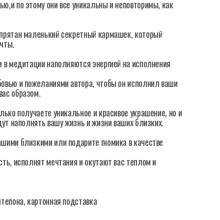
ю,и по этому они все уникальны и неповторимы, как
спрятан маленький секретный кармашек, который
чты.
и в медитации наполняются энергией на исполнения
овью и пожеланиями автора, чтобы он исполнил ваши
вас образом.
лько получаете уникальное и красивое украшение, но и
дут наполнять вашу жизнь и жизни ваших близких.
шими близкими или подарите гномика в качестве
ть, исполнят мечтания и окутают вас теплом и
нтепона, картонная подставка