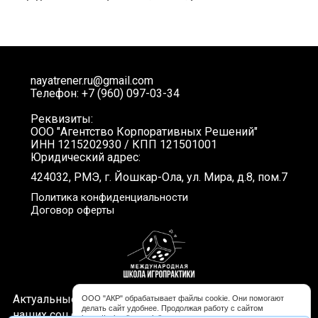
nayatrener.ru@gmail.com
Телефон: +7 (960) 097-03-34
Реквизиты:
ООО "Агентство Корпоративных Решений"
ИНН 1215202930 / КПП 121501001
Юридический адрес:
424032, РМЭ, г. Йошкар-Ола, ул. Мира, д.8, пом.7
Политика конфиденциальности
Договор оферты
Актуальные новости, интересные видео и акции в
ООО "АКР" обрабатывает файлы cookie. Они помогают
делать сайт удобнее. Продолжая работу с сайтом
наших соц.сетях. Подписывайтесь!