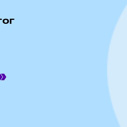
гог
»