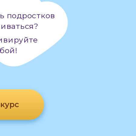
ь подростков
виваться?
ивируйте
бой!
 курс