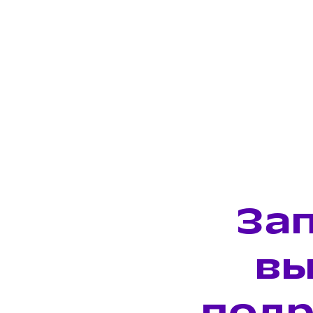
За
вы